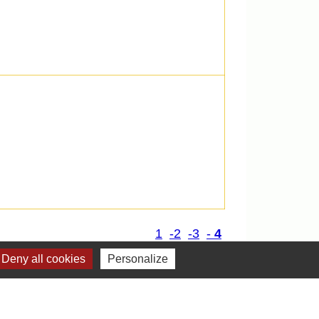
1
-2
-3
-
4
Deny all cookies
Personalize