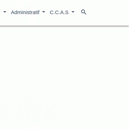
search
n
Administratif
C.C.A.S