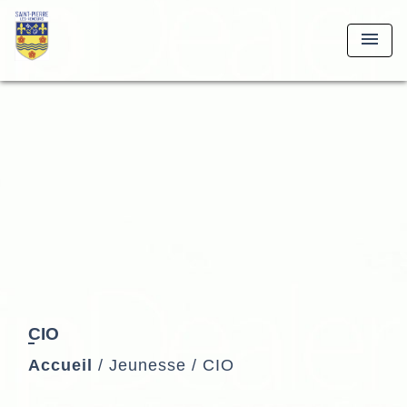
UA-77140-7
menu
CIO
Accueil
/
Jeunesse
/
CIO