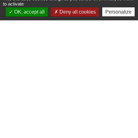
to activate
OK, accept all
Deny all cookies
Personalize
Contacts
Commune de Saint-Pierre-lès-Nemours
7 chemin de la Messe
77140 Saint-Pierre-lès-Nemours - FRANCE
Contact par formulaire
Jumelages
Bad Hönningen