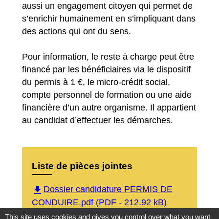
aussi un engagement citoyen qui permet de
s’enrichir humainement en s’impliquant dans
des actions qui ont du sens.
Pour information, le reste à charge peut être
financé par les bénéficiaires via le dispositif
du permis à 1 €, le micro-crédit social,
compte personnel de formation ou une aide
financière d’un autre organisme. Il appartient
au candidat d’effectuer les démarches.
Liste de pièces jointes
file_download
Dossier candidature PERMIS DE
CONDUIRE.pdf (PDF - 212.92 kB)
This site uses cookies and gives you control over what you want