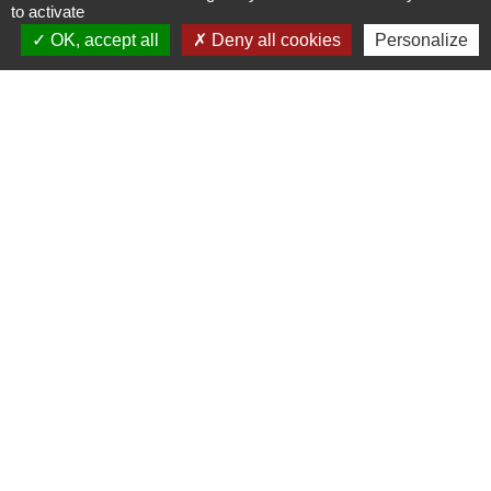
to activate
Contacts
OK, accept all
Deny all cookies
Personalize
Commune de Saint-Pierre-lès-Nemours
7 chemin de la Messe
77140 Saint-Pierre-lès-Nemours - FRANCE
Contact par formulaire
Jumelages
Bad Hönningen
Mentions légales
-
Politique de confidentialité
-
Accessibilité
-
Plan du site
-
Gestion des cookies