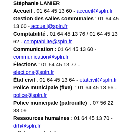
Stéphanie LANIER
Accueil
: 01 64 45 13 60 -
accueil@spln.fr
Gestion des salles communales
: 01 64 45
13 60 -
accueil@spln.fr
Comptabilité
: 01 64 45 13 76 / 01 64 45 13
62 -
comptabilite@spln.fr
Communication
: 01 64 45 13 60 -
c
ommunication@spln.fr
Élections
: 01 64 45 13 77 -
elections@spln.fr
État civil
: 01 64 45 13 64 -
etatcivil@spln.fr
Police municipale (fixe)
: 01 64 45 13 66 -
police@spln.fr
Police municipale (patrouille)
: 07 56 22
33 09​​​​​​​
Ressources humaines
: 01 64 45 13 70 -
drh@spln.fr